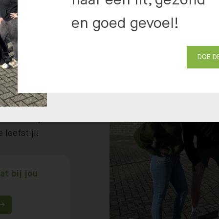
naar een fit, gezond
en goed gevoel!
ing
DOE D
 gebied van
p weg naar een
l waar ook
 onderdeel van
 naar een,
 leefstijl!
at bij jou