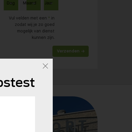
Vul velden met een
*
in
zodat wij je zo goed
mogelijk van dienst
kunnen zijn.
Verzenden
stest