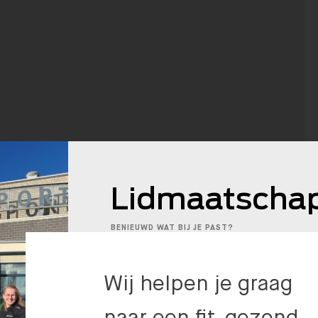
Lidmaatschap
BENIEUWD WAT BIJ JE PAST?
Wij helpen je graag