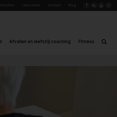
treacties
Lesrooster
Contact
Blog




d
Afvallen en leefstijl coaching
Fitness