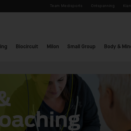
Team Medisports
Ontspanning
Klan
ning
Biocircuit
Milon
Small Group
Body & Min
 &
coaching