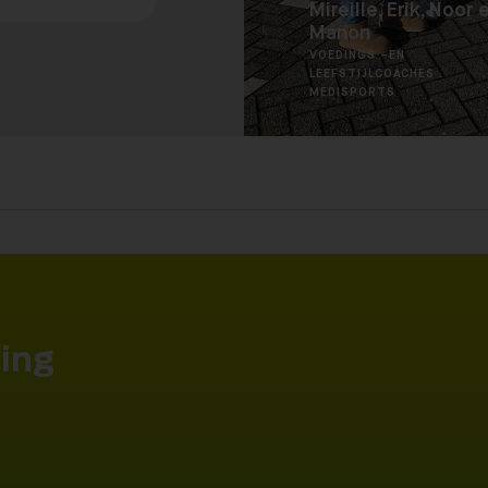
Mireille, Erik, Noor 
Manon
VOEDINGS –EN
LEEFSTIJLCOACHES
MEDISPORTS
ding