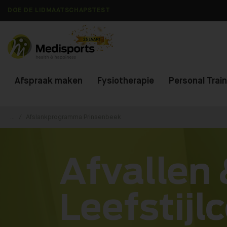
DOE DE LIDMAATSCHAPSTEST
Afspraak maken
Fysiotherapie
Personal Trai
...
Afslankprogramma Prinsenbeek
Afvallen
Leefstijl