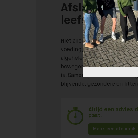
Afslanken -en
leefstijlcoach
Niet alleen coachen we je op
voeding, maar we helpen je o
algehele gezondere levensstij
bewegen en ontspanning een
is. Samen gaan we aan de slag
blijvende, gezondere en fittere
Altijd een advies d
past.
Maak een afspraak