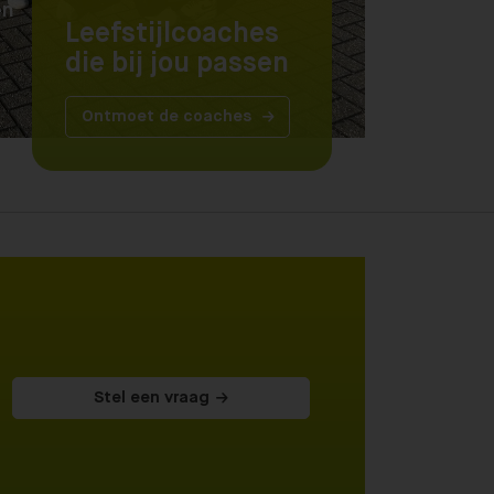
en
Leefstijlcoaches
die bij jou passen
Ontmoet de coaches
Stel een vraag