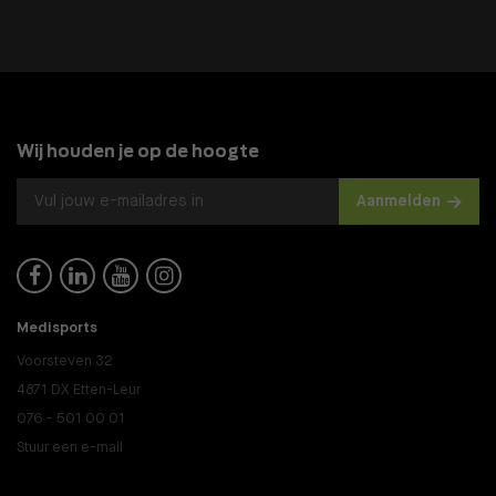
Wij houden je op de hoogte
Aanmelden




Medisports
Voorsteven 32
4871 DX Etten-Leur
076 - 501 00 01
Stuur een e-mail