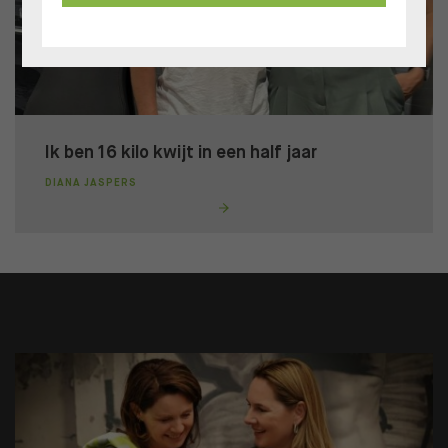
Ik ben 16 kilo kwijt in een half jaar
DIANA JASPERS