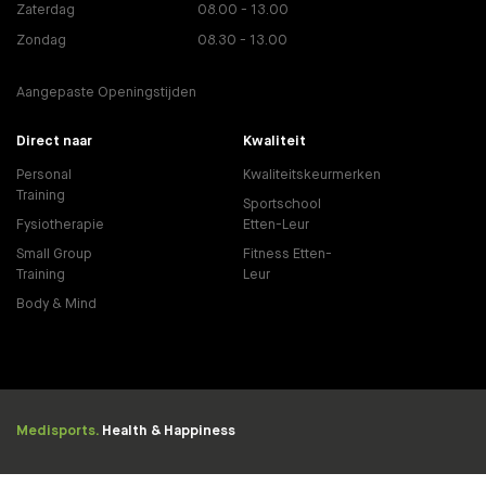
Zaterdag
08.00 - 13.00
Zondag
08.30 - 13.00
Aangepaste Openingstijden
Direct naar
Kwaliteit
Personal
Kwaliteitskeurmerken
Training
Sportschool
Fysiotherapie
Etten-Leur
Small Group
Fitness Etten-
Training
Leur
Body & Mind
Medisports.
Health & Happiness