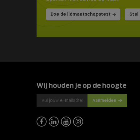
Doe de lidmaatschapstest
Stel
Wij houden je op de hoogte
Aanmelden



