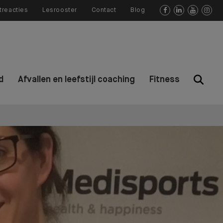
treacties
Lesrooster
Contact
Blog




d
Afvallen en leefstijl coaching
Fitness