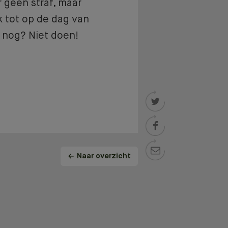
r geen straf, maar
k tot op de dag van
e nog? Niet doen!

stest


Naar overzicht