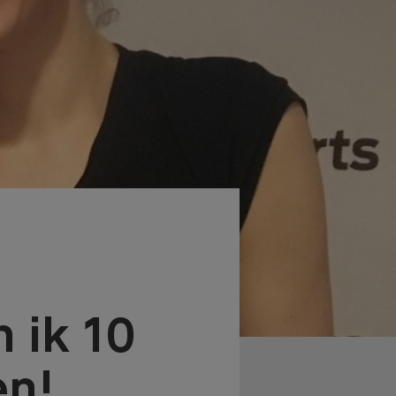
 ik 10
en!