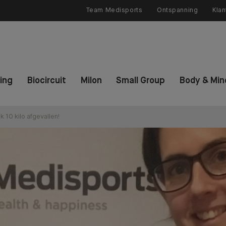
Team Medisports
Ontspanning
Klan
ning
Biocircuit
Milon
Small Group
Body & Min
 10 kilo afgevallen!