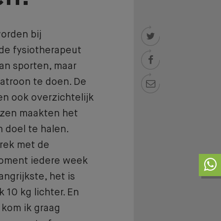
orden bij

de fysiotherapeut

aan sporten, maar
atroon te doen. De

n ook overzichtelijk
ezen maakten het
 doel te halen.
prek met de
oment iedere week
ngrijkste, het is
k 10 kg lichter. En
 kom ik graag