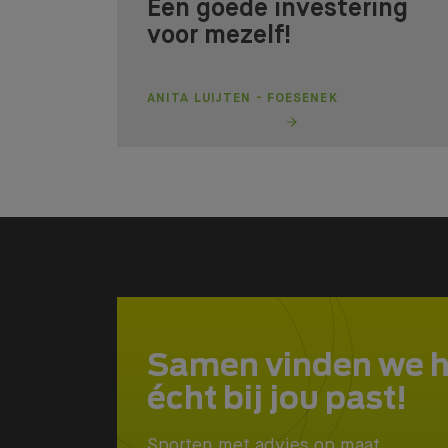
Een goede investering
voor mezelf!
ANITA LUIJTEN - FOESENEK
Samen vinden we 
écht bij jou past!
Sporten met advies op maat