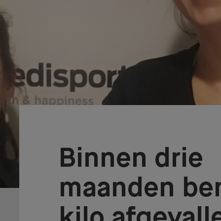
Binnen drie
maanden ben
kilo afgevall