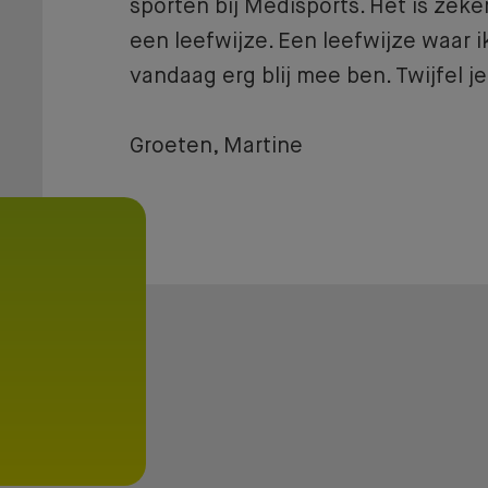
sporten bij Medisports. Het is zeke
een leefwijze. Een leefwijze waar i
vandaag erg blij mee ben. Twijfel j
Groeten, Martine
Lidmaatschap
BENIEUWD WAT BIJ JE PAST?
Wij helpen je graag
naar een fit, gezond
en goed gevoel!