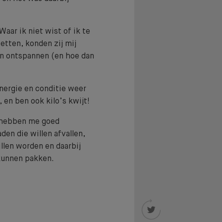
aar ik niet wist of ik te
zetten, konden zij mij
en ontspannen (en hoe dan
energie en conditie weer
 en ben ook kilo’s kwijt!
e hebben me goed
stest
den die willen afvallen,
illen worden en daarbij
kunnen pakken.
