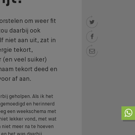
orstelen om weer fit

zou daarbij ook

niet aan uit, zat in
rgie tekort,

 (en veel suiker)
ichaam tekort deed en
oor af aan.
bij geholpen. Als ik het
angemoedigd en herinnerd
k kreeg een weekschema met
 niet lekker vond, met wat
n niet meer na te hoeven
 en het was daarbij