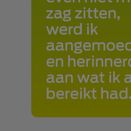
zag zitten,
werd ik
aangemoed
en herinner
aan wat ik a
bereikt had.