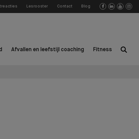
treacties
Lesrooster
Contact
Blog




d
Afvallen en leefstijl coaching
Fitness