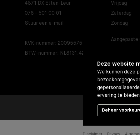
4871 DX Etten-Leur
Vrijdag
076 - 501 00 01
Zaterdag
Stuur een e-mail
Zondag
Aangepaste 
KVK-nummer: 20095575
BTW-nummer: NL8131.42.799.B01
Deze website m
We kunnen deze pl
bezoekersgegeven
gepersonaliseerde
ervaring te bieden
Beheer voorkeur
Disclaimer
Privacy
Algemen