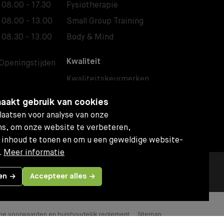
08.00 - 17.30
Fysiotherapie
08.00 - 13.00
Small Group Training
08.30 - 13.00
Body & Mind
Kwaliteit
Openingstijden
Kwaliteitskeurmerken
Sportschool Etten-Leur
aakt gebruik van cookies
Fitness Etten-Leur
aatsen voor analyse van onze
s, om onze website te verbeteren,
 inhoud te tonen en om u een geweldige website-
.
Meer informatie
en
Accepteer alles
e voorwaarden en huishoudelijk reglement
Sitemap