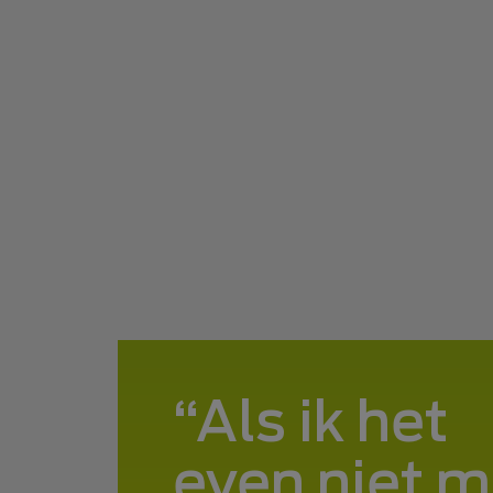
Als ik het
even niet m