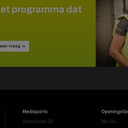
het programma dat
 een vraag
Medisports
Openingstij
Voorsteven 32
Ma-Do