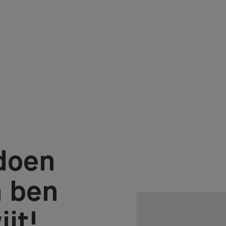
 doen
n ben
ijt!