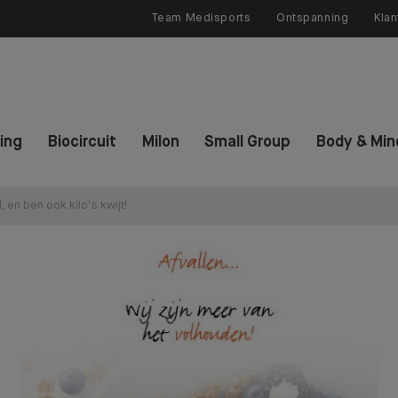
Team Medisports
Ontspanning
Klan
ning
Biocircuit
Milon
Small Group
Body & Min
, en ben ook kilo’s kwijt!