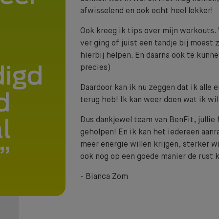
afwisselend en ook echt heel lekker!
Ook kreeg ik tips over mijn workouts. W
ver ging of juist een tandje bij moest 
hierbij helpen. En daarna ook te kunn
precies)
igd
Daardoor kan ik nu zeggen dat ik alle 
d
terug heb! Ik kan weer doen wat ik wil,
Dus dankjewel team van BenFit, julli
l
Lidmaatschap
geholpen! En ik kan het iedereen aanra
meer energie willen krijgen, sterker w
BENIEUWD WAT BIJ JE PAST?
ook nog op een goede manier de rust 
- Bianca Zom
Wij helpen je graag
naar een fit, gezond