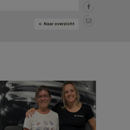


Naar overzicht
E TEST!