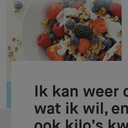
Ik kan weer
wat ik wil, e
ook kilo’s kw