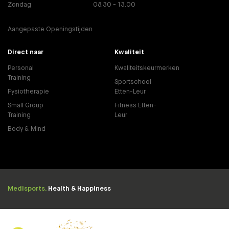
Zondag
08.30 - 13.00
Aangepaste Openingstijden
Direct naar
Kwaliteit
Personal
Kwaliteitskeurmerken
Training
Sportschool
Fysiotherapie
Etten-Leur
Small Group
Fitness Etten-
Training
Leur
Body & Mind
Medisports.
Health & Happiness