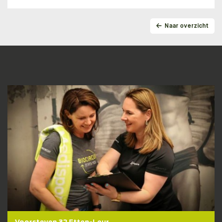
Naar overzicht
Lidmaatschapstest
BENIEUWD WAT BIJ JE PAST?
Wij helpen je graag naar een fit, gezond en goed
gevoel!
DOE DE TEST!