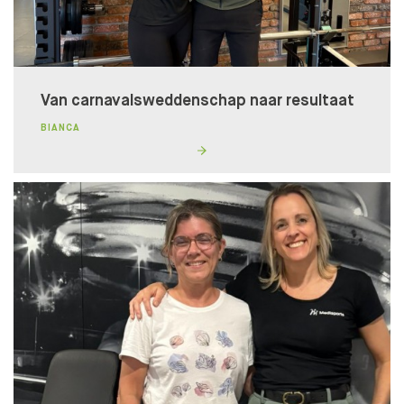
Van carnavalsweddenschap naar resultaat
BIANCA
Lidmaatschapstest
BENIEUWD WAT BIJ JE PAST?
Wij helpen je graag naar een fit, gezond en goed
gevoel!
DOE DE TEST!