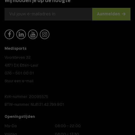
Wij houden je op de hoogte
Aanmelden




Medisports
Voorsteven 32
4871 DX Etten-Leur
076 - 501 00 01
Stuur een e-mail
KVK-nummer: 20095575
BTW-nummer: NL8131.42.799.B01
Openingstijden
Ma-Do
08.00 - 22.00
Vrijdag
08.00 - 17.30