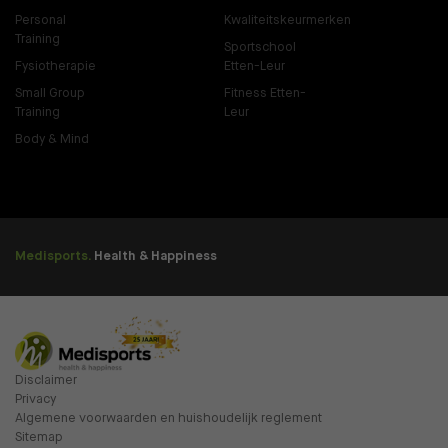
Personal
Kwaliteitskeurmerken
Training
Sportschool
Fysiotherapie
Etten-Leur
Small Group
Fitness Etten-
Training
Leur
Body & Mind
Medisports.
Health & Happiness
Disclaimer
Privacy
Algemene voorwaarden en huishoudelijk reglement
Sitemap