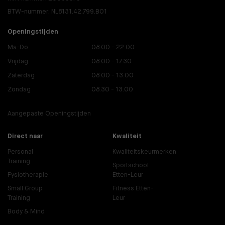
BTW-nummer: NL8131.42.799.B01
Openingstijden
Ma-Do
08.00 - 22.00
Vrijdag
08.00 - 17.30
Zaterdag
08.00 - 13.00
Zondag
08.30 - 13.00
Aangepaste Openingstijden
Direct naar
Kwaliteit
Personal
Kwaliteitskeurmerken
Training
Sportschool
Fysiotherapie
Etten-Leur
Small Group
Fitness Etten-
Training
Leur
Body & Mind