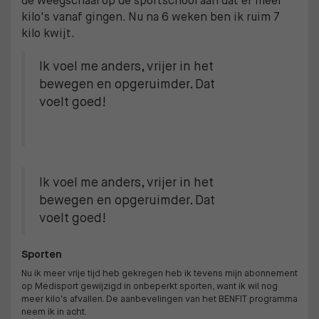
de weegschaal op de sportschool aan dat er meer
kilo's vanaf gingen. Nu na 6 weken ben ik ruim 7
kilo kwijt.
Ik voel me anders, vrijer in het
bewegen en opgeruimder. Dat
voelt goed!
Ik voel me anders, vrijer in het
bewegen en opgeruimder. Dat
voelt goed!
Sporten
Nu ik meer vrije tijd heb gekregen heb ik tevens mijn abonnement
op Medisport gewijzigd in onbeperkt sporten, want ik wil nog
meer kilo's afvallen. De aanbevelingen van het BENFIT programma
neem ik in acht.