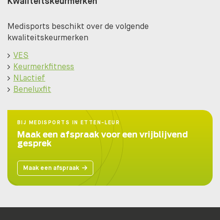
Kwaliteitskeurmerken
Medisports beschikt over de volgende
kwaliteitskeurmerken
VES
Keurmerkfitness
NLactief
Beneluxfit
BIJ MEDISPORTS IN ETTEN-LEUR
Maak een afspraak voor een vrijblijvend
gesprek
Maak een afspraak