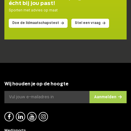
écht bij jou past!
Sporten met advies op maat
DOE DE TEST!
Doe de lidmaatschapstest
Stel een vraag
Wij houden je op de hoogte
Aanmelden




Medisports