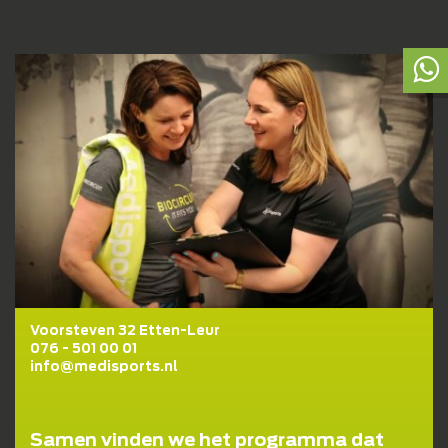
Voorsteven 32 Etten-Leur
Lidmaatschapstest
076 - 501 00 01
info@medisports.nl
BENIEUWD WAT BIJ JE PAST?
Wij helpen je graag naar een fit, gezond en goed
Samen vinden we het programma dat
gevoel!