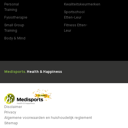
Personal
Kwaliteitskeurmerken
Training
Sportschool
Fysiotherapie
Etten-Leur
Small Group
Fitness Etten-
Training
Leur
Body & Mind
Medisports.
Health & Happiness
Disclaimer
Privacy
Algemene voorwaarden en huishoudelijk reglement
Sitemap