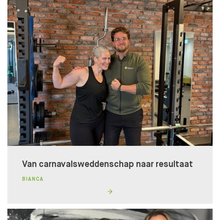
Van carnavalsweddenschap naar resultaat
Lidmaatschapstest
BIANCA
BENIEUWD WAT BIJ JE PAST?
Wij helpen je graag naar een fit, gezond en goed
gevoel!