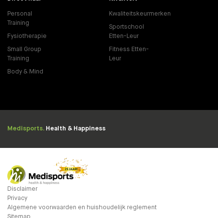
Personal
Kwaliteitskeurmerken
Training
Sportschool
Fysiotherapie
Etten-Leur
Small Group
Fitness Etten-
Training
Leur
Body & Mind
Medisports.
Health & Happiness
Disclaimer
Privacy
Algemene voorwaarden en huishoudelijk reglement
Sitemap