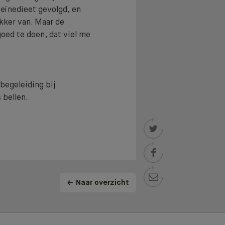
eïnedieet gevolgd, en
ekker van. Maar de
goed te doen, dat viel me
d mee.
E TEST!
sbegeleiding bij
bellen.



Naar overzicht