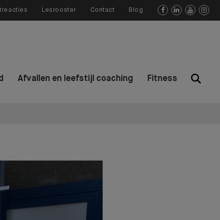
treacties
Lesrooster
Contact
Blog




d
Afvallen en leefstijl coaching
Fitness