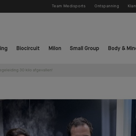
Team Medisports
Ontspanning
Klan
ning
Biocircuit
Milon
Small Group
Body & Min
begeleiding 30 kilo afgevallen!