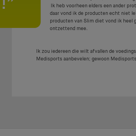
Wij helpen je graag
!
Ik heb voorheen elders een ander prot
naar een fit, gezond
daar vond ik de producten echt niet l
producten van Slim diet vond ik heel 
en goed gevoel!
ontzetten
DOE D
Ik zou iedereen die wilt afvallen de voeding
Medisports aanbevelen; gewoon Medisports 