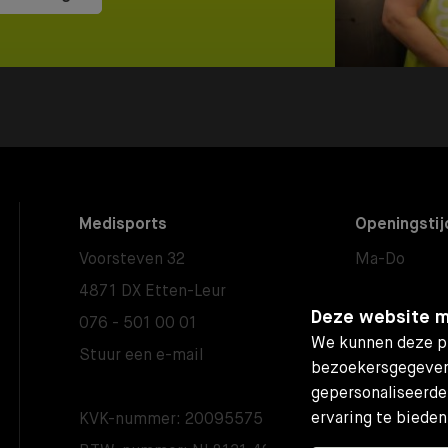
Medisports
Openingstij
Voorsteven 32
Ma-Do
4871 DX Etten-Leur
Vrijdag
Deze website m
076 - 501 00 01
Zaterdag
We kunnen deze pl
Stuur een e-mail
Zondag
bezoekersgegeven
gepersonaliseerde
Aangepaste 
ervaring te bieden
KVK-nummer: 20095575