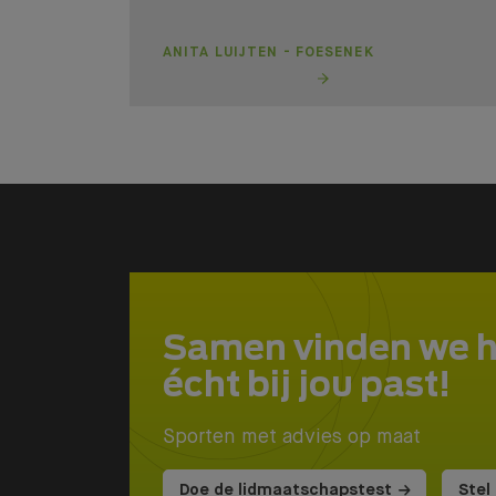
ANITA LUIJTEN - FOESENEK
Samen vinden we 
écht bij jou past!
Sporten met advies op maat
Doe de lidmaatschapstest
Stel