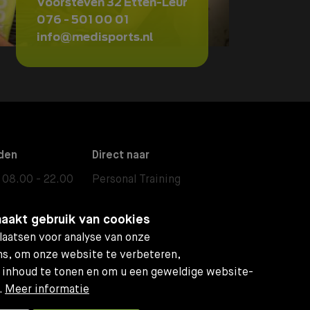
Voorsteven 32 Etten-Leur
076 - 501 00 01
info@medisports.nl
den
Direct naar
08.00 - 22.00
Personal Training
08.00 - 17.30
Fysiotherapie
aakt gebruik van cookies
08.00 - 13.00
Small Group Training
aatsen voor analyse van onze
08.30 - 13.00
Body & Mind
s, om onze website te verbeteren,
 inhoud te tonen en om u een geweldige website-
Kwaliteit
Openingstijden
.
Meer informatie
Kwaliteitskeurmerken