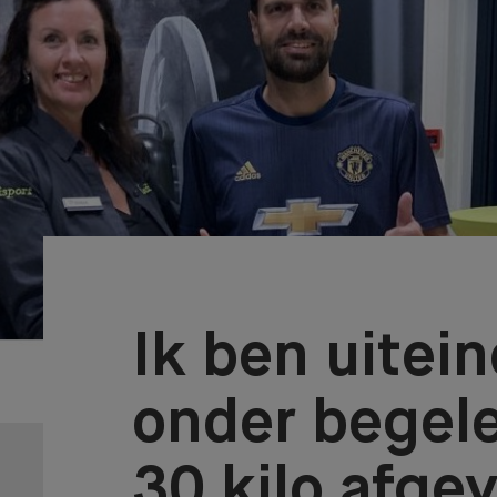
Ik ben uitein
onder begel
30 kilo afgev