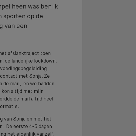
mpel heen was ben ik
n sporten op de
ng van een
et afslanktraject toen
m. de landelijke lockdown.
e voedingsbegeleiding
 contact met Sonja. Ze
a de mail, en we hadden
 kon altijd met mijn
stest
rdde de mail altijd heel
formatie.
ng van Sonja en met het
en. De eerste 4-5 dagen
ng het eigenlijk vanzelf.