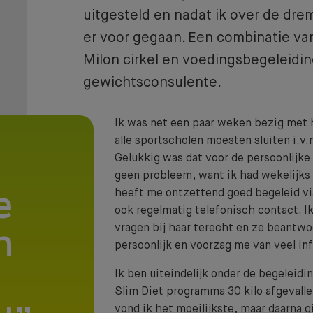
uitgesteld en nadat ik over de dre
er voor gegaan. Een combinatie va
Milon cirkel en voedingsbegeleidi
gewichtsconsulente.
Ik was net een paar weken bezig met h
alle sportscholen moesten sluiten i.v.
Gelukkig was dat voor de persoonlijk
geen probleem, want ik had wekelijks
heeft me ontzettend goed begeleid vi
e
ook regelmatig telefonisch contact. Ik
Lidmaatschap
vragen bij haar terecht en ze beantwoo
n
persoonlijk en voorzag me van veel in
BENIEUWD WAT BIJ JE PAST?
Ik ben uiteindelijk onder de begeleidi
Slim Diet programma 30 kilo afgevall
vond ik het moeilijkste, maar daarna gi