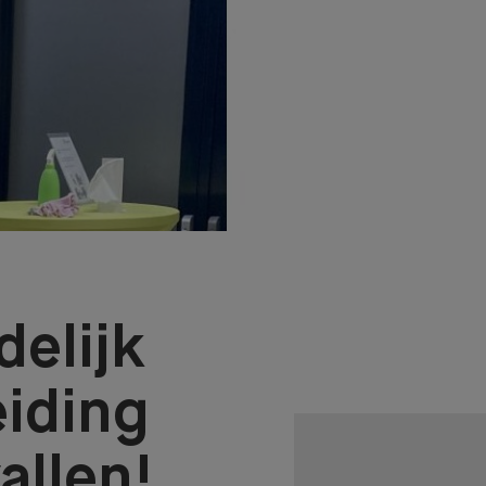
delijk
eiding
allen!