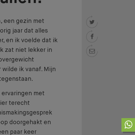
n, een gezin met

rig jaar dat alles

, en ik voelde dat ik
 zat niet lekker in

n overgewicht
 wilde ik vanaf. Mijn
tegenstaan.
e ervaringen met
ier terecht
nismakingsgesprek
oop doorgehakt en
 een paar keer