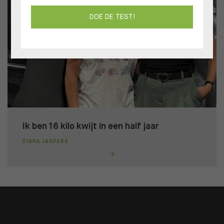
DOE DE TEST!
Ik ben 16 kilo kwijt in een half jaar
DIANA JASPERS