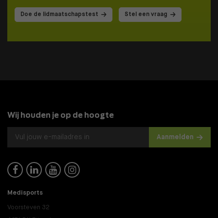
Doe de lidmaatschapstest
Stel een vraag
Wij houden je op de hoogte
Aanmelden




Medisports
Voorsteven 32