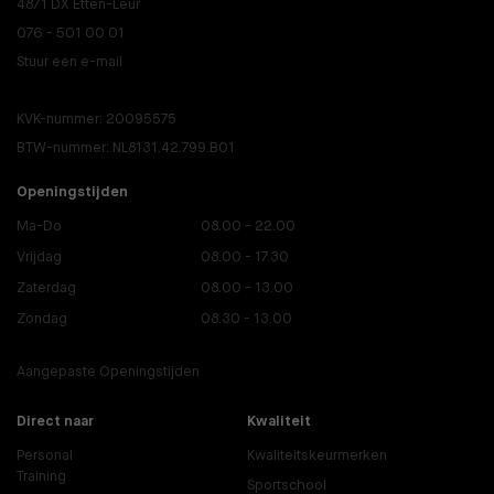
4871 DX Etten-Leur
076 - 501 00 01
Stuur een e-mail
KVK-nummer: 20095575
BTW-nummer: NL8131.42.799.B01
Openingstijden
Ma-Do
08.00 - 22.00
Vrijdag
08.00 - 17.30
Zaterdag
08.00 - 13.00
Zondag
08.30 - 13.00
Aangepaste Openingstijden
Direct naar
Kwaliteit
Personal
Kwaliteitskeurmerken
Training
Sportschool