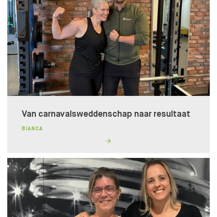
Van carnavalsweddenschap naar resultaat
BIANCA
Lidmaatschapstest
BENIEUWD WAT BIJ JE PAST?
Wij helpen je graag naar een fit, gezond en goed
gevoel!