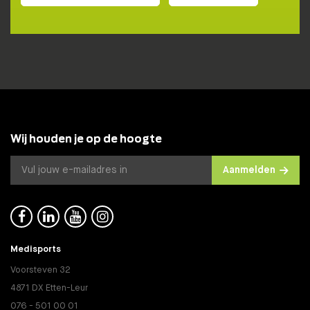
Wij houden je op de hoogte
Aanmelden




Medisports
Voorsteven 32
4871 DX Etten-Leur
076 - 501 00 01