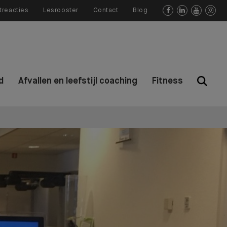
treacties
Lesrooster
Contact
Blog




d
Afvallen en leefstijl coaching
Fitness