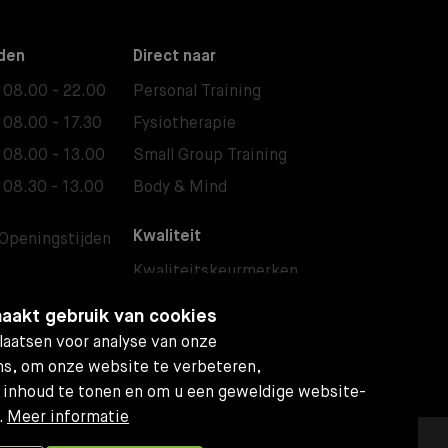
den
Direct naar
08.00 - 22.00
Personal Training
08.00 - 17.30
Fysiotherapie
08.00 - 13.00
Small Group Training
08.30 - 13.00
Body & Mind
Kwaliteit
Openingstijden
Kwaliteitskeurmerken
Sportschool Etten-Leur
aakt gebruik van cookies
Fitness Etten-Leur
aatsen voor analyse van onze
s, om onze website te verbeteren,
 inhoud te tonen en om u een geweldige website-
.
Meer informatie