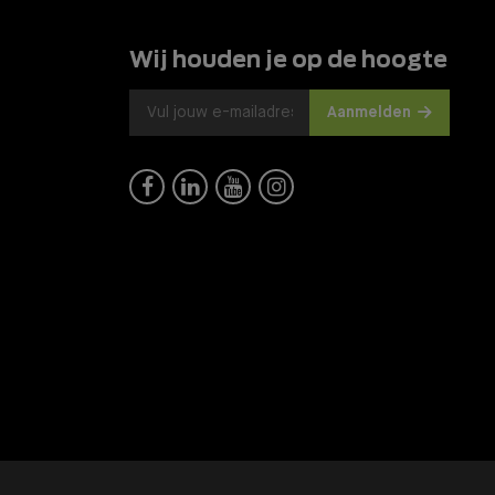
Wij houden je op de hoogte
Aanmelden



