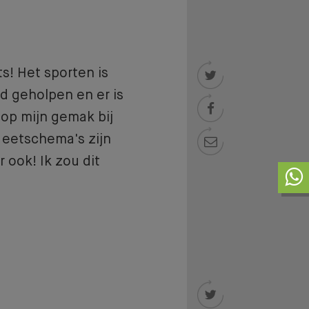
s! Het sporten is

ed geholpen en er is

g op mijn gemak bij
de eetschema's zijn

 ook! Ik zou dit
