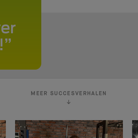
er
Lidmaatschap
!
BENIEUWD WAT BIJ JE PAST?
Wij helpen je graag
naar een fit, gezond
MEER SUCCESVERHALEN
en goed gevoel!
DOE D