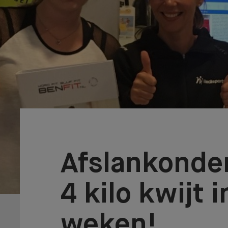
Afslankonde
4 kilo kwijt i
weken!