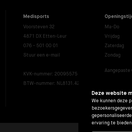
Medisports
Openingstij
Voorsteven 32
Ma-Do
4871 DX Etten-Leur
Vrijdag
076 - 501 00 01
Zaterdag
Stuur een e-mail
Zondag
Aangepaste 
KVK-nummer: 20095575
BTW-nummer: NL8131.42.799.B01
Deze website m
We kunnen deze pl
bezoekersgegeven
gepersonaliseerde
ervaring te bieden