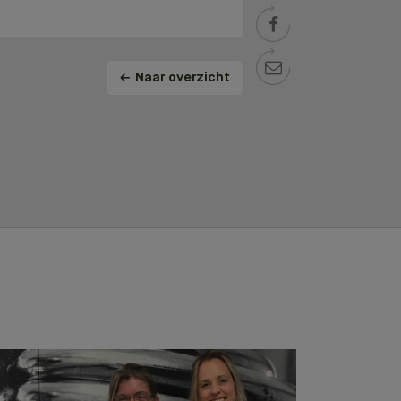


Naar overzicht
stest
E TEST!