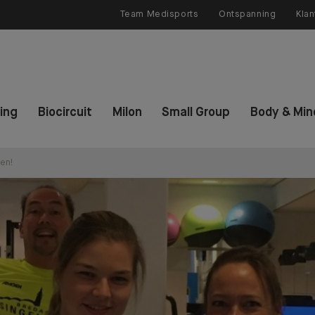
Team Medisports
Ontspanning
Klan
ning
Biocircuit
Milon
Small Group
Body & Min
ken!