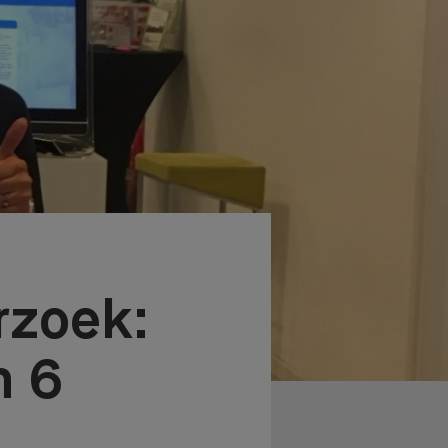
rzoek:
n 6