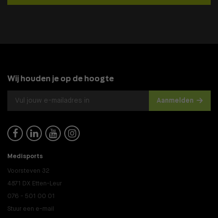
Wij houden je op de hoogte
Aanmelden




Medisports
Voorsteven 32
4871 DX Etten-Leur
076 - 501 00 01
Stuur een e-mail