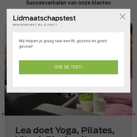
Succesverhalen van onze klanten
Lidmaatschapstest
BENIEUWD WAT BIJ JE PAST?
Wij helpen je graag naar een fit, gezond en goed
gevoel!
DOE DE TEST!
Lea doet Yoga, Pilates,
Yoga, Pilates, Biocircuit
Yoga bij Medisports