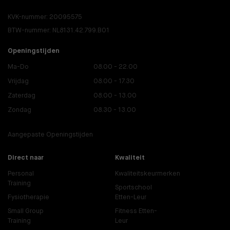
KVK-nummer: 20095575
BTW-nummer: NL8131.42.799.B01
Openingstijden
Ma-Do
08.00 - 22.00
Vrijdag
08.00 - 17.30
Zaterdag
08.00 - 13.00
Zondag
08.30 - 13.00
Aangepaste Openingstijden
Direct naar
Kwaliteit
Personal
Kwaliteitskeurmerken
Training
Sportschool
Fysiotherapie
Etten-Leur
Small Group
Fitness Etten-
Training
Leur