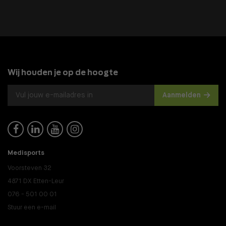
Wij houden je op de hoogte
Aanmelden




Medisports
Voorsteven 32
4871 DX Etten-Leur
076 - 501 00 01
Stuur een e-mail