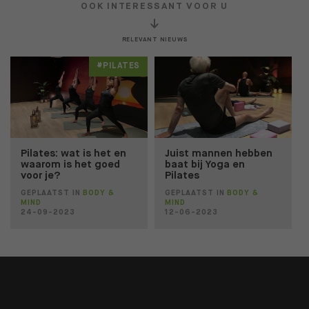
OOK INTERESSANT VOOR U
RELEVANT NIEUWS
#PILATES
Pilates: wat is het en
Juist mannen hebben
waarom is het goed
baat bij Yoga en
voor je?
Pilates
GEPLAATST IN
BODY &
GEPLAATST IN
BODY &
MIND
MIND
24-09-2023
12-06-2023