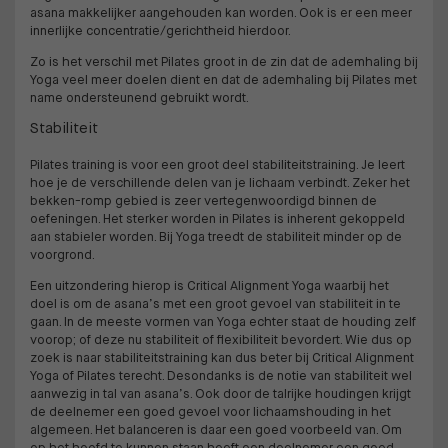
asana makkelijker aangehouden kan worden. Ook is er een meer
innerlijke concentratie/gerichtheid hierdoor.
Zo is het verschil met Pilates groot in de zin dat de ademhaling bij
Yoga veel meer doelen dient en dat de ademhaling bij Pilates met
name ondersteunend gebruikt wordt.
Stabiliteit
Pilates training is voor een groot deel stabiliteitstraining. Je leert
hoe je de verschillende delen van je lichaam verbindt. Zeker het
bekken-romp gebied is zeer vertegenwoordigd binnen de
oefeningen. Het sterker worden in Pilates is inherent gekoppeld
aan stabieler worden. Bij Yoga treedt de stabiliteit minder op de
voorgrond.
Een uitzondering hierop is Critical Alignment Yoga waarbij het
doel is om de asana’s met een groot gevoel van stabiliteit in te
gaan. In de meeste vormen van Yoga echter staat de houding zelf
voorop; of deze nu stabiliteit of flexibiliteit bevordert. Wie dus op
zoek is naar stabiliteitstraining kan dus beter bij Critical Alignment
Yoga of Pilates terecht. Desondanks is de notie van stabiliteit wel
aanwezig in tal van asana’s. Ook door de talrijke houdingen krijgt
de deelnemer een goed gevoel voor lichaamshouding in het
algemeen. Het balanceren is daar een goed voorbeeld van. Om