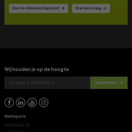
Doe de lidmaatschapstest
Stel een vraag
Wij houden je op de hoogte
Aanmelden




Medisports
Voorsteven 32