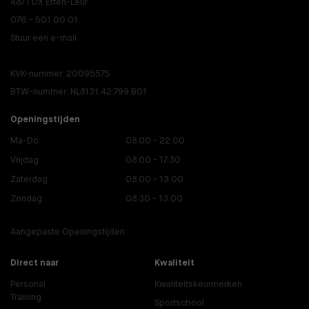
4871 DX Etten-Leur
076 - 501 00 01
Stuur een e-mail
KVK-nummer: 20095575
BTW-nummer: NL8131.42.799.B01
Openingstijden
Ma-Do
08.00 - 22.00
Vrijdag
08.00 - 17.30
Zaterdag
08.00 - 13.00
Zondag
08.30 - 13.00
Aangepaste Openingstijden
Direct naar
Kwaliteit
Personal
Kwaliteitskeurmerken
Training
Sportschool