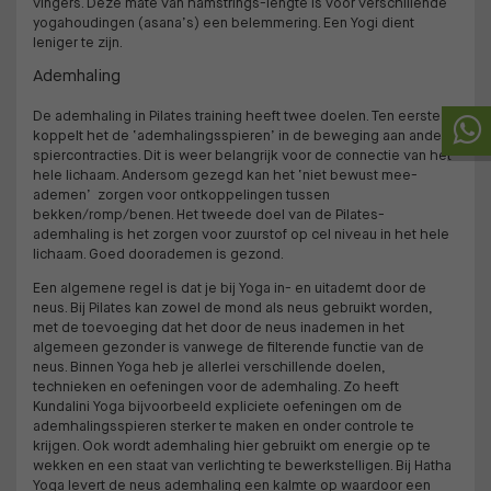
vingers. Deze mate van hamstrings-lengte is voor verschillende
yogahoudingen (asana’s) een belemmering. Een Yogi dient
leniger te zijn.
Ademhaling
De ademhaling in Pilates training heeft twee doelen. Ten eerste
koppelt het de ‘ademhalingsspieren’ in de beweging aan andere
spiercontracties. Dit is weer belangrijk voor de connectie van het
hele lichaam. Andersom gezegd kan het ‘niet bewust mee-
ademen’ zorgen voor ontkoppelingen tussen
bekken/romp/benen. Het tweede doel van de Pilates-
ademhaling is het zorgen voor zuurstof op cel niveau in het hele
lichaam. Goed doorademen is gezond.
Een algemene regel is dat je bij Yoga in- en uitademt door de
neus. Bij Pilates kan zowel de mond als neus gebruikt worden,
met de toevoeging dat het door de neus inademen in het
algemeen gezonder is vanwege de filterende functie van de
neus. Binnen Yoga heb je allerlei verschillende doelen,
technieken en oefeningen voor de ademhaling. Zo heeft
Kundalini Yoga bijvoorbeeld expliciete oefeningen om de
ademhalingsspieren sterker te maken en onder controle te
krijgen. Ook wordt ademhaling hier gebruikt om energie op te
wekken en een staat van verlichting te bewerkstelligen. Bij Hatha
Yoga levert de neus ademhaling een kalmte op waardoor een