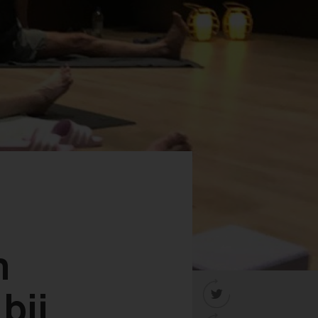
n

bij