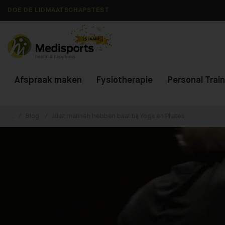
DOE DE LIDMAATSCHAPSTEST
Afspraak maken
Fysiotherapie
Personal Trai
...
Blog
Juist mannen hebben baat bij Yoga en Pilates