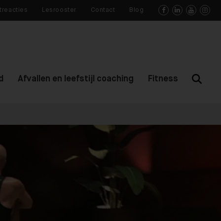
treacties
Lesrooster
Contact
Blog




d
Afvallen en leefstijl coaching
Fitness