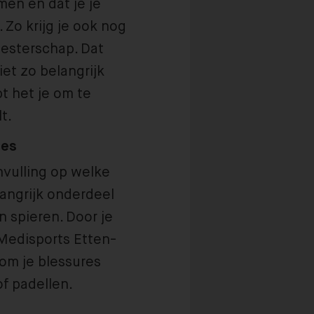
en en dat je je
 Zo krijg je ook nog
esterschap. Dat
et zo belangrijk
t het je om te
t.
tes
nvulling op welke
langrijk onderdeel
n spieren. Door je
 Medisports Etten-
om je blessures
of padellen.