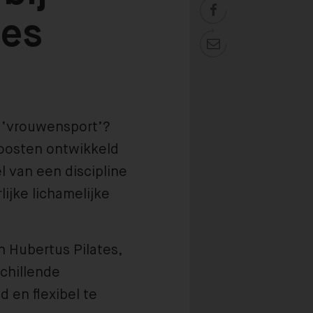

tes

e ‘vrouwensport’?
 oosten ontwikkeld
 van een discipline
ijke lichamelijke
h Hubertus Pilates,
chillende
en flexibel te