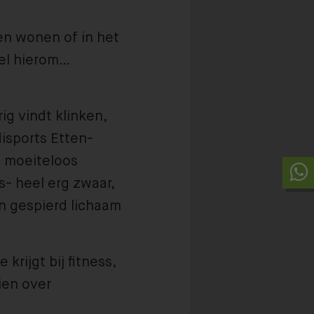
en wonen of in het
wel hierom…
ig vindt klinken,
isports Etten-
t moeiteloos
s- heel erg zwaar,
en gespierd lichaam
 krijgt bij fitness,
ien over