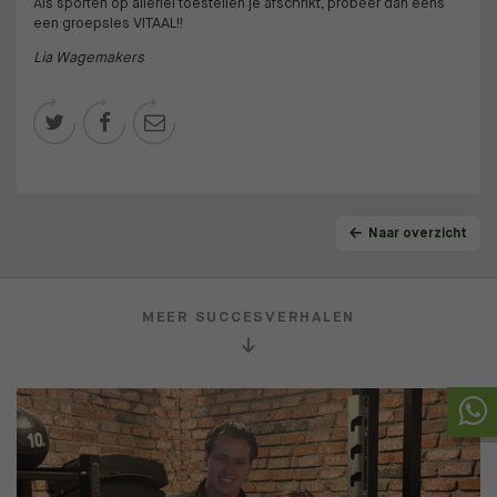
Als sporten op allerlei toestellen je afschrikt, probeer dan eens
een groepsles VITAAL!!
Lia Wagemakers



Naar overzicht
MEER SUCCESVERHALEN