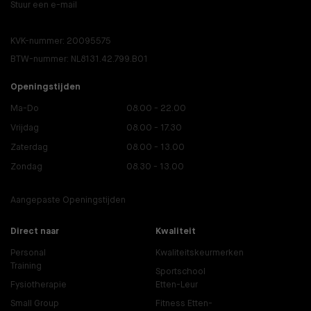
Stuur een e-mail
KVK-nummer: 20095575
BTW-nummer: NL8131.42.799.B01
Openingstijden
Ma-Do
08.00 - 22.00
Vrijdag
08.00 - 17.30
Zaterdag
08.00 - 13.00
Zondag
08.30 - 13.00
Aangepaste Openingstijden
Direct naar
Kwaliteit
Personal
Kwaliteitskeurmerken
Training
Sportschool
Fysiotherapie
Etten-Leur
Small Group
Fitness Etten-