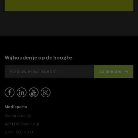
Wij houden je op de hoogte
Aanmelden




Medisports
Voorsteven 32
4871 DX Etten-Leur
076 - 501 00 01