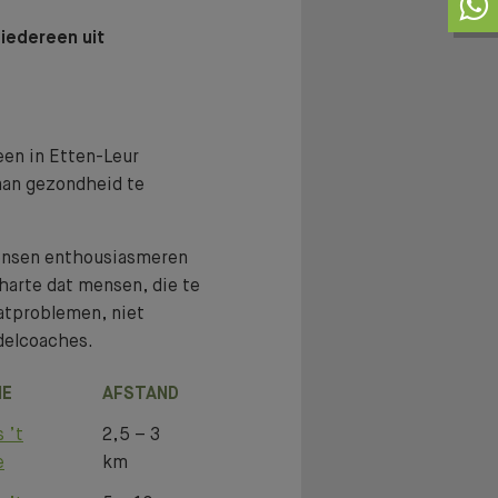
iedereen uit
een in Etten-Leur
aan gezondheid te
mensen enthousiasmeren
 harte dat mensen, die te
atproblemen, niet
delcoaches.
IE
AFSTAND
stest
 ’t
2,5 – 3
e
km