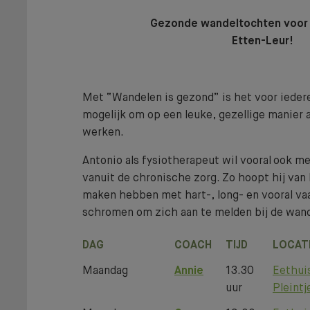
Gezonde wandeltochten voor 
Etten-Leur!
Met “Wandelen is gezond” is het voor ieder
mogelijk om op een leuke, gezellige manier 
werken.
Antonio als fysiotherapeut wil vooral ook 
vanuit de chronische zorg. Zo hoopt hij van
maken hebben met hart-, long- en vooral va
schromen om zich aan te melden bij de wan
DAG
COACH
TIJD
LOCAT
Lidmaatschap
Maandag
Annie
13.30
Eethuis
uur
Pleintj
BENIEUWD WAT BIJ JE PAST?