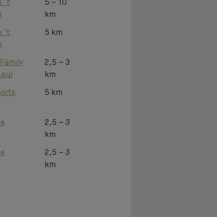
 ’t
5 – 10
e
km
 ’t
5 km
e
 Family
2,5 – 3
Leur
km
orts
5 km
E TEST!
de
2,5 – 3
km
de
2,5 – 3
km