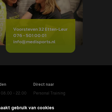
Voorsteven 32 Etten-Leur
076 - 501 00 01
info@medisports.nl
den
Direct naar
08.00 - 22.00
Personal Training
08.00 - 17.30
Fysiotherapie
aakt gebruik van cookies
08.00 - 13.00
Small Group Training