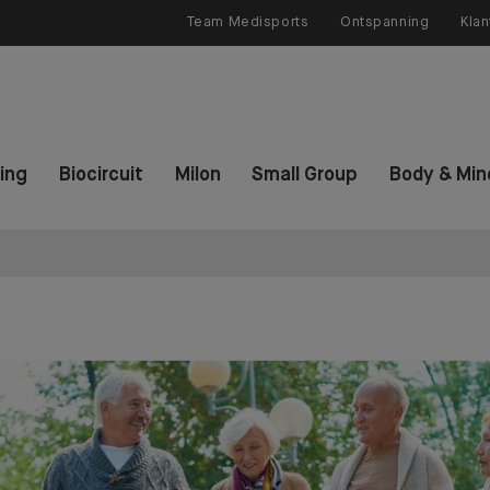
Team Medisports
Ontspanning
Klan
ning
Biocircuit
Milon
Small Group
Body & Min