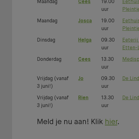
Maandag
Cees
19.00
Eethuis
uur
Pleintj
Wij helpen je graag
Maandag
Josca
19.00
Eethuis
uur
Pleintj
naar een fit, gezond
Dinsdag
Helga
09.30
Eeterij
en goed gevoel!
uur
Etten-
Donderdag
Cees
13.30
Medisp
uur
DOE D
Vrijdag (vanaf
Jo
09.30
De Lin
3 juni!)
uur
Vrijdag (vanaf
Rien
13.30
De Lin
3 juni!)
uur
Meld je nu aan! Klik
hier
.