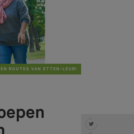
EN ROUTES VAN ETTEN-LEUR!
roepen

n