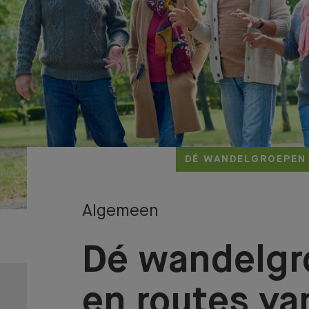
DÉ WANDELGROEPEN 
Algemeen
Dé wandelg
en routes va