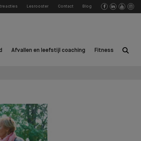
treacties
Lesrooster
Contact
Blog




d
Afvallen en leefstijl coaching
Fitness