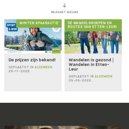
RELEVANT NIEUWS
WINTER SPAARACTIE
DÉ WANDELGROEPEN EN
Lidmaatschapstest
ROUTES VAN ETTEN-LEUR!
BENIEUWD WAT BIJ JE PAST?
Wij helpen je graag naar een fit, gezond en goed
gevoel!
De prijzen zijn bekend!
Wandelen is gezond |
Wandelen in Etten-
GEPLAATST IN
ALGEMEEN
Leur
28-11-2025
DOE DE TEST!
GEPLAATST IN
ALGEMEEN
05-05-2022