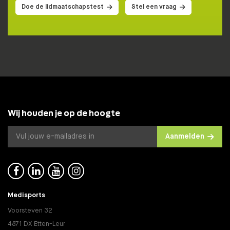
Doe de lidmaatschapstest
Stel een vraag
Wij houden je op de hoogte
Aanmelden




Medisports
Voorsteven 32
4871 DX Etten-Leur