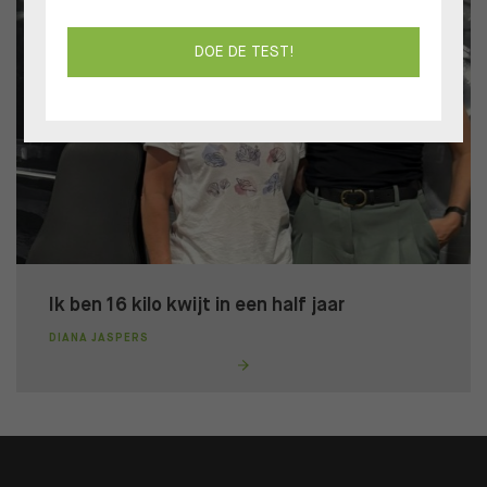
DOE DE TEST!
Ik ben 16 kilo kwijt in een half jaar
DIANA JASPERS