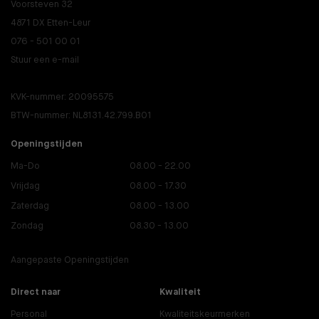
Voorsteven 32
4871 DX Etten-Leur
076 - 501 00 01
Stuur een e-mail
KVK-nummer: 20095575
BTW-nummer: NL8131.42.799.B01
Openingstijden
Ma-Do
08.00 - 22.00
Vrijdag
08.00 - 17.30
Zaterdag
08.00 - 13.00
Zondag
08.30 - 13.00
Aangepaste Openingstijden
Direct naar
Kwaliteit
Personal
Kwaliteitskeurmerken