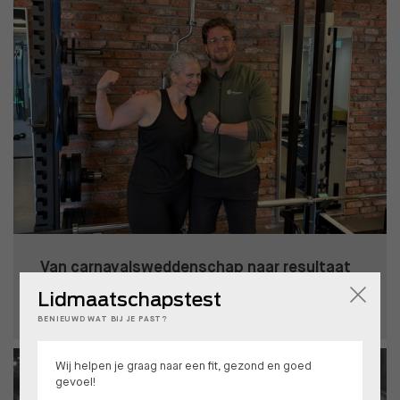
Van carnavalsweddenschap naar resultaat
BIANCA
Lidmaatschapstest
BENIEUWD WAT BIJ JE PAST?
Wij helpen je graag naar een fit, gezond en goed
gevoel!