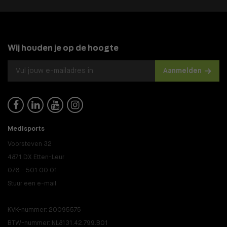
Wij houden je op de hoogte
Aanmelden




Medisports
Voorsteven 32
4871 DX Etten-Leur
076 - 501 00 01
Stuur een e-mail
KVK-nummer: 20095575
BTW-nummer: NL8131.42.799.B01