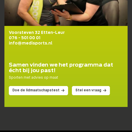
Lidmaatschapstest
BENIEUWD WAT BIJ JE PAST?
Wij helpen je graag naar een fit, gezond en goed
gevoel!
Voorsteven 32 Etten-Leur
076 - 501 00 01
info@medisports.nl
DOE DE TEST!
Samen vinden we het programma dat
écht bij jou past!
Sporten met advies op maat
Doe de lidmaatschapstest
Stel een vraag