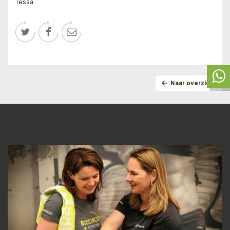
Tessa



Naar overzicht