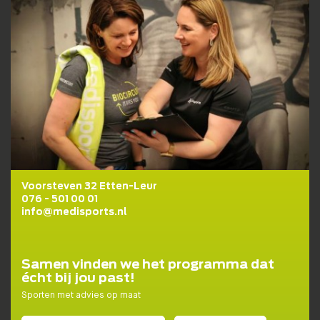
Lidmaatschapstest
BENIEUWD WAT BIJ JE PAST?
Wij helpen je graag naar een fit, gezond en goed
gevoel!
DOE DE TEST!
Voorsteven 32 Etten-Leur
076 - 501 00 01
info@medisports.nl
Samen vinden we het programma dat
écht bij jou past!
Sporten met advies op maat