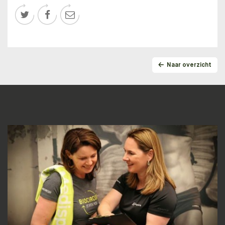



Naar overzicht
Lidmaatschapstest
BENIEUWD WAT BIJ JE PAST?
Wij helpen je graag naar een fit, gezond en goed
gevoel!
DOE DE TEST!