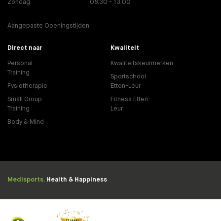
Zondag
08.30 - 13.00
Aangepaste Openingstijden
Direct naar
Kwaliteit
Personal
Kwaliteitskeurmerken
Training
Sportschool
Fysiotherapie
Etten-Leur
Small Group
Fitness Etten-
Training
Leur
Body & Mind
Medisports.
Health & Happiness