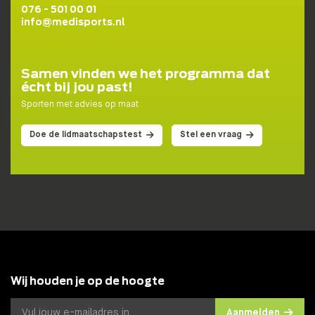
076 - 501 00 01
Wij helpen je graag naar een fit, gezond en goed
info@medisports.nl
gevoel!
Samen vinden we het programma dat
DOE DE TEST!
écht bij jou past!
Sporten met advies op maat
Doe de lidmaatschapstest
Stel een vraag
Wij houden je op de hoogte
Aanmelden