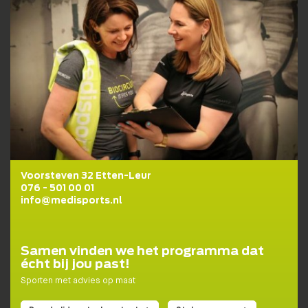
Lidmaatschapstest
BENIEUWD WAT BIJ JE PAST?
Wij helpen je graag naar een fit, gezond en goed
gevoel!
DOE DE TEST!
Voorsteven 32 Etten-Leur
076 - 501 00 01
info@medisports.nl
Samen vinden we het programma dat
écht bij jou past!
Sporten met advies op maat