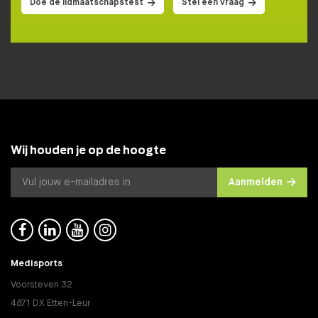
Doe de lidmaatschapstest
Stel een vraag
Wij houden je op de hoogte
Aanmelden




Medisports
Voorsteven 32
4871 DX Etten-Leur