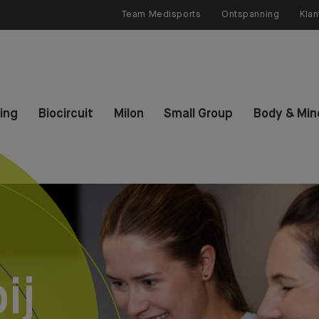
Team Medisports
Ontspanning
Klan
ning
Biocircuit
Milon
Small Group
Body & Min
ij