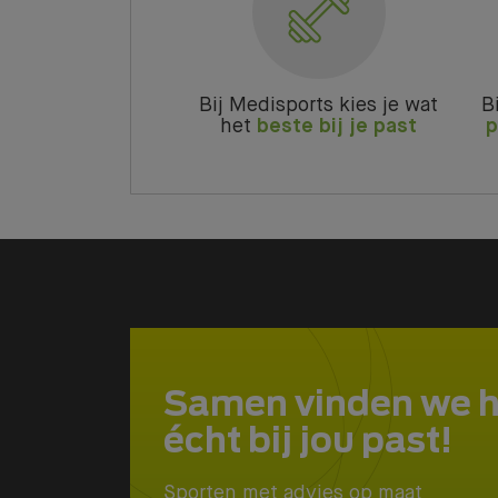
Bij Medisports kies je wat
B
het
beste bij je past
p
Samen vinden we 
écht bij jou past!
Sporten met advies op maat