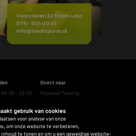
Voorsteven 32 Etten-Leur
076 - 501 00 01
info@medisports.nl
den
Direct naar
08.00 - 22.00
Personal Training
08.00 - 17.30
Fysiotherapie
aakt gebruik van cookies
08.00 - 13.00
Small Group Training
aatsen voor analyse van onze
08.30 - 13.00
Body & Mind
s, om onze website te verbeteren,
 inhoud te tonen en om u een geweldige website-