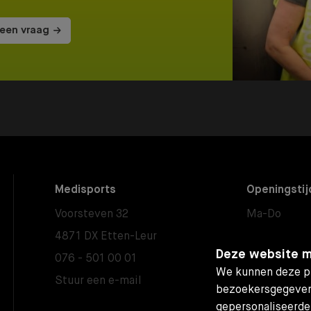
 een vraag
Medisports
Openingstij
Voorsteven 32
Ma-Do
4871 DX Etten-Leur
Vrijdag
Deze website m
076 - 501 00 01
Zaterdag
We kunnen deze pl
Stuur een e-mail
Zondag
bezoekersgegeven
gepersonaliseerde