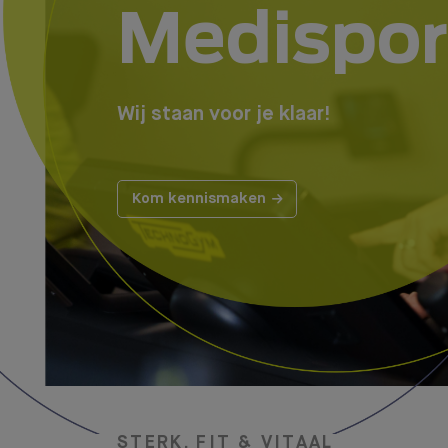
Medispor
Wij staan voor je klaar!
Kom kennismaken
STERK, FIT & VITAAL