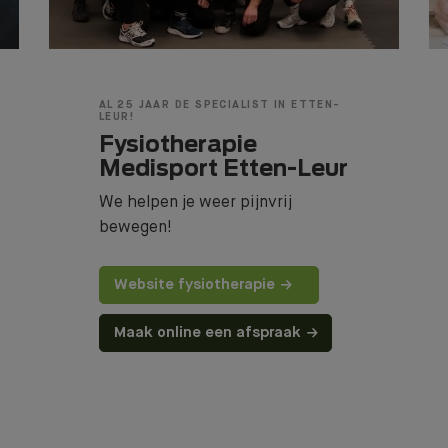
Wij helpen je graag
naar een fit, gezond
AL 25 JAAR DE SPECIALIST IN ETTEN-
en goed gevoel!
LEUR!
Fysiotherapie
Medisport Etten-Leur
DOE D
We helpen je weer pijnvrij
bewegen!
Website fysiotherapie
Maak online een afspraak