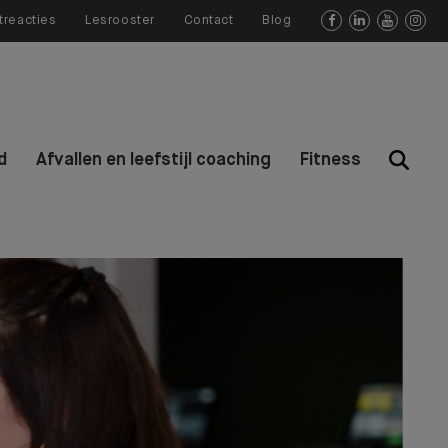
treacties
Lesrooster
Contact
Blog




d
Afvallen en leefstijl coaching
Fitness