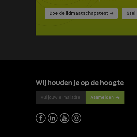
Doe de lidmaatschapstest
Stel
Wij houden je op de hoogte
Aanmelden



