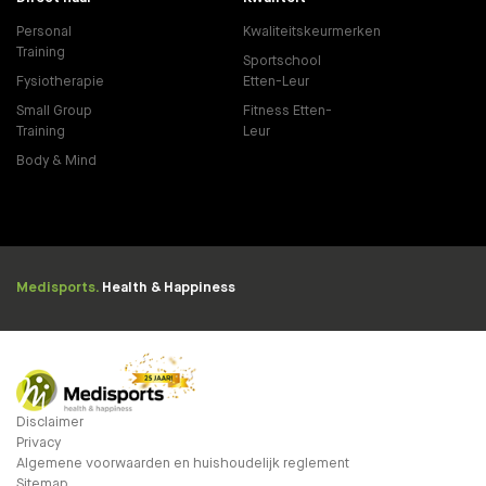
Personal
Kwaliteitskeurmerken
Training
Sportschool
Fysiotherapie
Etten-Leur
Small Group
Fitness Etten-
Training
Leur
Body & Mind
Medisports.
Health & Happiness
Disclaimer
Privacy
Algemene voorwaarden en huishoudelijk reglement
Sitemap