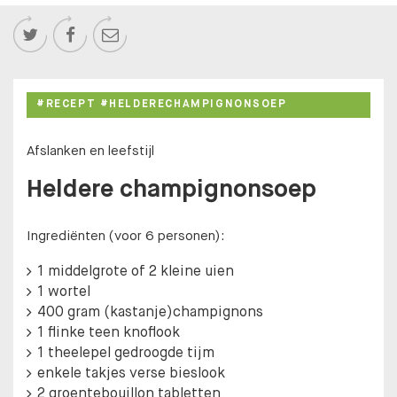



#RECEPT #HELDERECHAMPIGNONSOEP
Afslanken en leefstijl
Heldere champignonsoep
Ingrediënten (voor 6 personen):
1 middelgrote of 2 kleine uien
1 wortel
400 gram (kastanje)champignons
1 flinke teen knoflook
1 theelepel gedroogde tijm
enkele takjes verse bieslook
2 groentebouillon tabletten