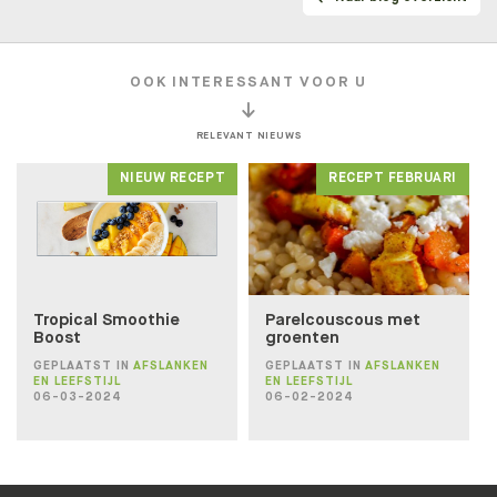
OOK INTERESSANT VOOR U
RELEVANT NIEUWS
Lidmaatschapstest
BENIEUWD WAT BIJ JE PAST?
NIEUW RECEPT
RECEPT FEBRUARI
Wij helpen je graag naar een fit, gezond en goed
gevoel!
Tropical Smoothie
Parelcouscous met
DOE DE TEST!
Boost
groenten
GEPLAATST IN
AFSLANKEN
GEPLAATST IN
AFSLANKEN
EN LEEFSTIJL
EN LEEFSTIJL
06-03-2024
06-02-2024