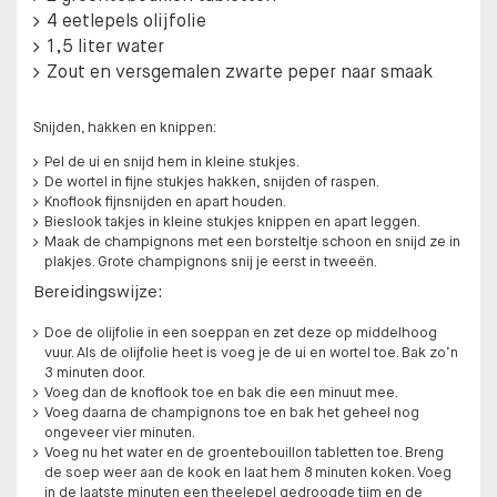
4 eetlepels olijfolie
1,5 liter water
Zout en versgemalen zwarte peper naar smaak
Snijden, hakken en knippen:
Pel de ui en snijd hem in kleine stukjes.
De wortel in fijne stukjes hakken, snijden of raspen.
Knoflook fijnsnijden en apart houden.
Bieslook takjes in kleine stukjes knippen en apart leggen.
Maak de champignons met een borsteltje schoon en snijd ze in
plakjes. Grote champignons snij je eerst in tweeën.
Bereidingswijze:
Doe de olijfolie in een soeppan en zet deze op middelhoog
vuur. Als de olijfolie heet is voeg je de ui en wortel toe. Bak zo’n
3 minuten door.
Voeg dan de knoflook toe en bak die een minuut mee.
Voeg daarna de champignons toe en bak het geheel nog
ongeveer vier minuten.
Voeg nu het water en de groentebouillon tabletten toe. Breng
de soep weer aan de kook en laat hem 8 minuten koken. Voeg
in de laatste minuten een theelepel gedroogde tijm en de